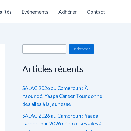
R
e
alités
Evènements
Adhérer
Contact
c
h
e
r
c
Rechercher
h
e
Articles récents
r
SAJAC 2026 au Cameroun : À
Yaoundé, Yaapa Career Tour donne
des ailes à la jeunesse
SAJAC 2026 au Cameroun : Yaapa
career tour 2026 déploie ses ailes à