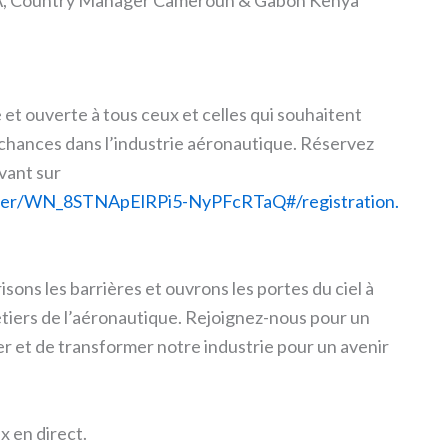
Country Manager Cameroun & Gabon Kenya
 et ouverte à tous ceux et celles qui souhaitent
s chances dans l’industrie aéronautique. Réservez
vant sur
ster/WN_8STNApElRPi5-NyPFcRTaQ#/registration.
ons les barrières et ouvrons les portes du ciel à
tiers de l’aéronautique. Rejoignez-nous pour un
er et de transformer notre industrie pour un avenir
x en direct.