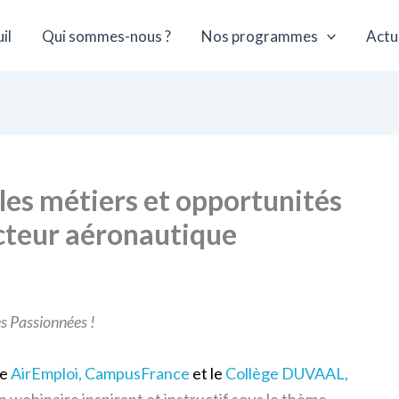
il
Qui sommes-nous ?
Nos programmes
Actu
 les métiers et opportunités
cteur aéronautique
s Passionnées !
se
AirEmploi, CampusFrance
et le
Collège DUVAAL,
webinaire inspirant et instructif sous le thème