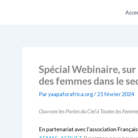
Aller
Acceu
au
contenu
Spécial Webinaire, sur
des femmes dans le se
Par
yaapaforafrica.org
/
21 février 2024
Ouvrons les Portes du Ciel à Toutes les Femme
En partenariat avec l’association Françai
AFMAE, AFRIJET
Rejoignez-nous pour un 